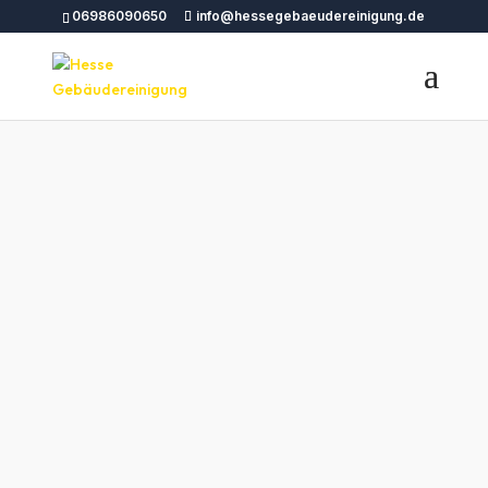
06986090650
info@hessegebaeudereinigung.de
Professionelle
Gebäudereinigung
Bottrop – Hesse
Gebäudereinigung
Hesse Gebäudereinigung
Gebäudereinigung Bottrop