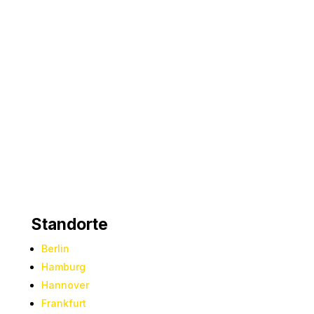
darauf, Ihre Fenster zum Strahlen zu bringen und
Ihnen einen herausragenden Reinigungsservice
zu bieten.
Standorte
Berlin
Hamburg
Hannover
Frankfurt