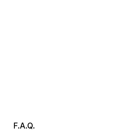
Absenden
F.A.Q.