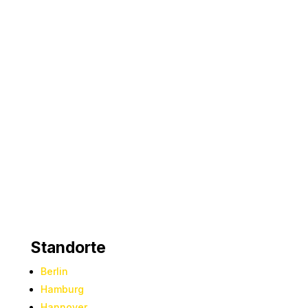
freuen uns darauf, Ihre Räume zum
Strahlen zu bringen!
Standorte
Berlin
Hamburg
Hannover