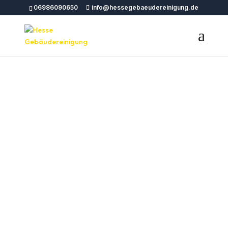
06986090650
info@hessegebaeudereinigung.de
Professionelle
Zimmerreinigung in ganz
Deutschland – Hesse
Gebäudereinigung
Hesse Gebäudereinigung bietet professionelle
Zimmerreinigung in allen Städten Deutschlands
an. Unser Team von erfahrenen
Reinigungsspezialisten sorgt für eine gründliche
und zuverlässige Reinigung Ihrer Räume.
Kontaktieren Sie uns noch heute für einen