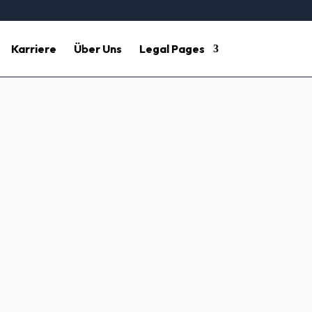
Karriere
Über Uns
Legal Pages
öhe – Hesse
rlassen Sie sich auf unsere Expertise für