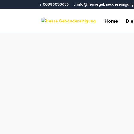
06986090650
info@hessegebaeudereinigung
Home
Die
Bauendrein
Bauendreinigung Bad Homburg vor der Höhe