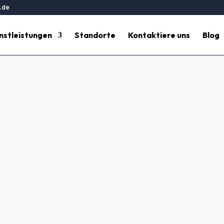
.de
nstleistungen
Standorte
Kontaktiere uns
Blog
igung Bad Homburg vor der H
Gebäudereinigung
 – Wir setzen den letzten Schliff für e makelloses Bauende. Ve
ee ewandfreie Fertigstellung.