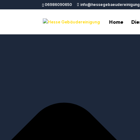
Cookie-Einwilligung verwalten
06986090650
info@hessegebaeudereinigung
Home
Die