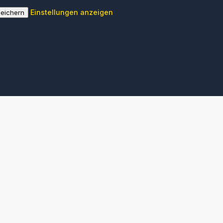
Einstellungen anzeigen
peichern
äudereinigung Butzbach – Hes
Hesse Gebäudereinigung