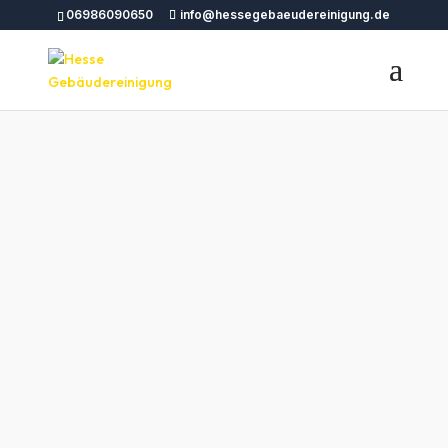
06986090650
info@hessegebaeudereinigung.de
Gebäudereinigung Halle
– Professionelle
Reinigungsdienste von
Hesse
Gebäudereinigung
Sie suchen nach zuverlässigen
Gebäudereinigung Halle?
Hesse
Gebäudereinigung
bietet professionelle