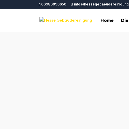
06986090650
info@hessegebaeudereinigung
Home
Die
Gebäudereinigung Hei
Sie suchen nach zuverlässigen Gebäuder
Unternehmen und Privathaushalte in Heil
management.de
für ein sauberes und hyg