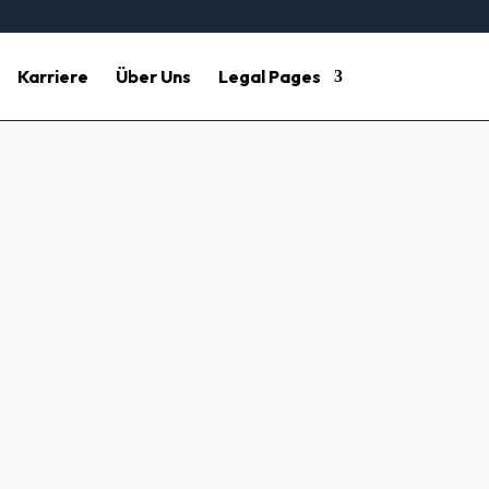
Karriere
Über Uns
Legal Pages
gungsdienste in Ihrer
e Palette von Reinigungsservices für
50 oder per E-Mail an
Info@hesse-