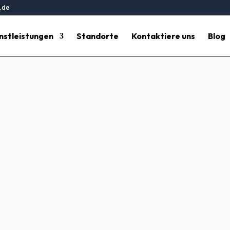
.de
nstleistungen
Standorte
Kontaktiere uns
Blog
lbronn – Professionelle Reini
Stadt
einigung Heilbronn?
Hesse Gebäudereinigung
bietet eine breit
bronn und Umgebung an. Kontaktieren Sie uns unter 069860906
ienisches Umfeld.