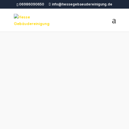
06986090650
info@hessegebaeudereinigung.de
Professionelle
Gebäudereinigung
Kandel – Hesse
Gebäudereinigung