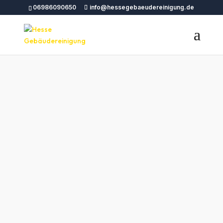
06986090650
info@hessegebaeudereinigung.de
Unterhaltsreinigu
ng Kiel – Hesse
Gebäudereinigun
g
Unterhaltsreinigung Kiel – Brillante Pflege für
Ihre Arbeitsumgebung Kiel. Effiziente
Reigungsdienste für Büros und
Gewerberäume, damit Sie sich auf das