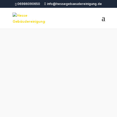
06986090650
info@hessegebaeudereinigung.de
Unterhaltsreinigu
ng Köln – Hesse
Gebäudereinigun
g
Unterhaltsreinigung Köln – Brillante Pflege für
Ihre Arbeitsumgebung Köln. Effiziente
Reigungsdienste für Büros und
Gewerberäume, damit Sie sich auf das