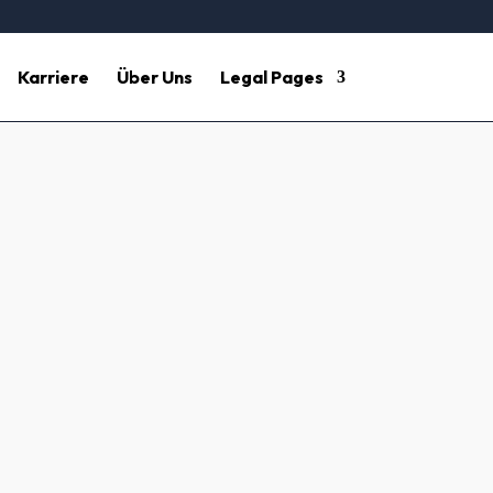
Karriere
Über Uns
Legal Pages
se Gebäudereinigung
n Sie uns unter 06986090650 oder per E-
xperten erledigen Unterhaltsreinigung,
ereinigung entscheiden? Lesen Sie weiter,