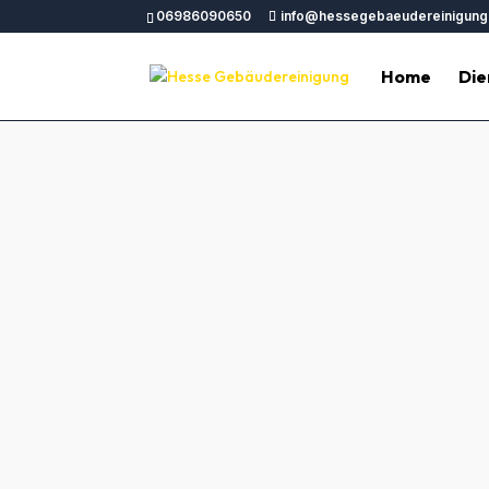
06986090650
info@hessegebaeudereinigung
Home
Die
Professionelle Geb
Hesse Gebäudereinigung bietet erstklas
Mail an
fü
Hotelreinigung, Büroreinigung, Glasreini