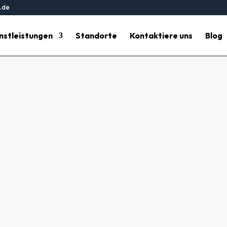
.de
nstleistungen
Standorte
Kontaktiere uns
Blog
äudereinigung Leonberg – Hes
sige Gebäudereinigung Leonberg und Umgebung an. Kontaktiere
r eine gründliche und zuverlässige Gebäudereinigung. Unsere E
gung und vieles mehr. Warum sollten Sie sich für Hesse Gebäud
um mehr zu erfahren.