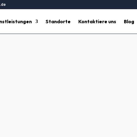
.de
nstleistungen
Standorte
Kontaktiere uns
Blog
äudereinigung Montabaur | Hes
Hesse Gebäudereinigung