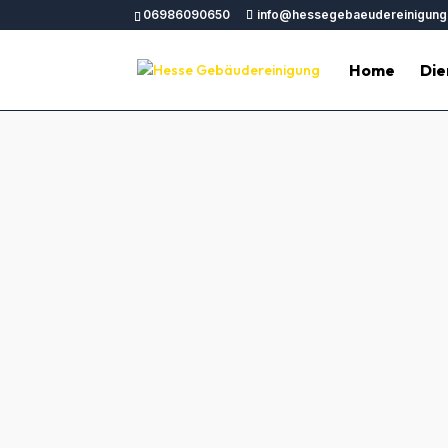
06986090650
info@hessegebaeudereinigung
Home
Die
Professionelle Geb