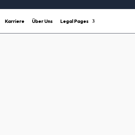
Karriere
Über Uns
Legal Pages
se Gebäudereinigung