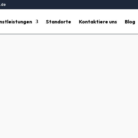
.de
nstleistungen
Standorte
Kontaktiere uns
Blog
tsreinigung Mörfelden Walldor
Gebäudereinigung
 Brillante Pflege für Ihre Arbeitsumgebung Mörfelden Walldorf.
beräume, damit Sie sich auf das Wesentliche konzentrieren k