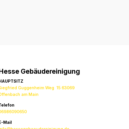
Absenden
Hesse Gebäudereinigung
HAUPTSITZ
Siegfried Guggenheim Weg 15 63069
Offenbach am Main
Telefon
06986090650
E-Mail
info@hessegebaeudereinigung.de