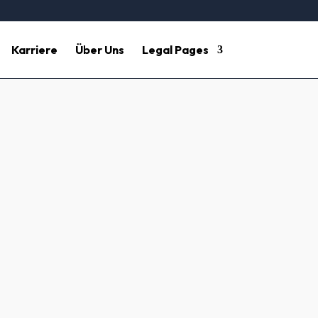
Karriere
Über Uns
Legal Pages
f – Hesse
 Effiziente Reigungsdienste für Büros und
önnen.