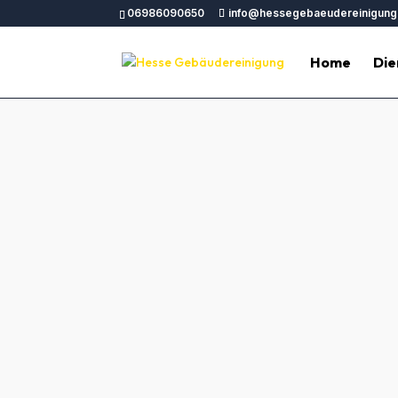
06986090650
info@hessegebaeudereinigung
Home
Die
Unterhal
Unterhaltsreinigung Mörfelden Walldorf –
Gewer