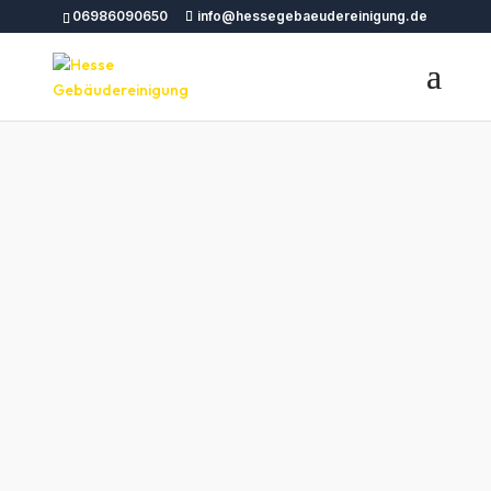
06986090650
info@hessegebaeudereinigung.de
Gebäudereinigung
Münster – Hesse
Gebäudereinigung |
Professionelle
Reinigungsdienstleistun
gen in ganz
Deutschland