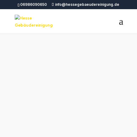
06986090650
info@hessegebaeudereinigung.de
Gebäudereinigung
Petersberg –
Professionelle
Reinigungsdienste in
Ihrer Stadt