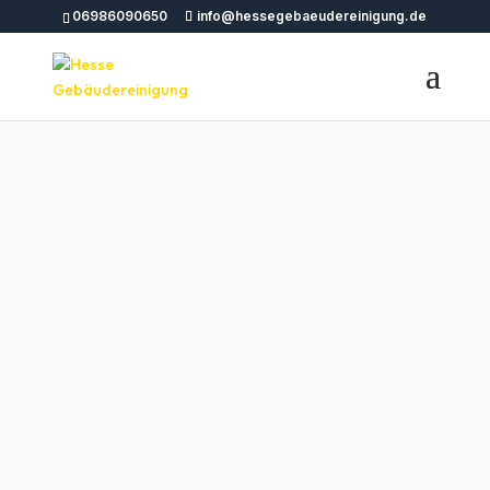
06986090650
info@hessegebaeudereinigung.de
Gebäudereinigung
Rodgau – Professionelle
Reinigungsdienste für
Ihr Gebäude
Unsere Gebäudereinigung Rodgau bietet
professionelle Reinigungsdienste für
Unternehmen, Hotels, Büros und mehr.
Kontaktieren Sie uns für Unterhaltsreinigung,