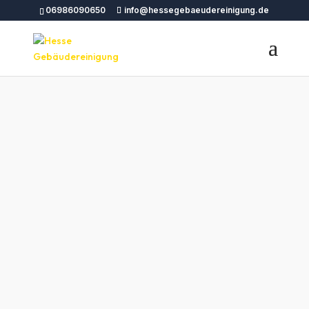
06986090650
info@hessegebaeudereinigung.de
Professionelle
Gebäudereinigung
Sobernheim – Hesse
Gebäudereinigung
Hesse Gebäudereinigung bietet
professionelle Gebäudereinigung
Sobernheim und umliegenden Städten an. Wir
sind Ihr zuverlässiger Partner für