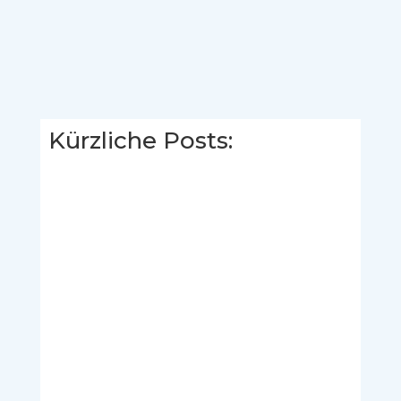
Absenden
=
3 + 11
Kürzliche Posts:
Hesse Gebäudereinigung