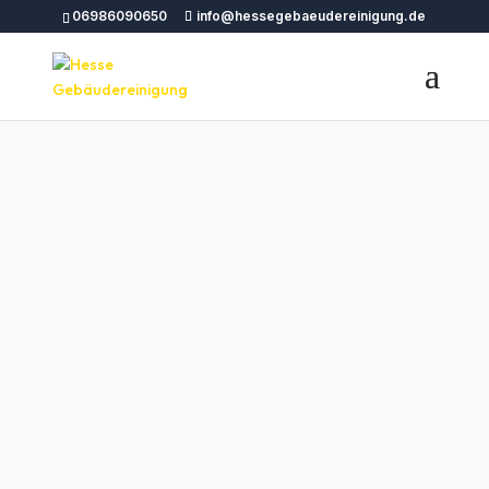
06986090650
info@hessegebaeudereinigung.de
Hotelreinigung
Erfurt – Hesse
Gebäudereinigun
g
Hotelreinigung Erfurt – Exzellente
Reigungsdienste für strahlend saubere
Hotelzimmer Erfurt. Gästezufriedenheit steht
bei uns an erster Stelle, für een ewandfreien