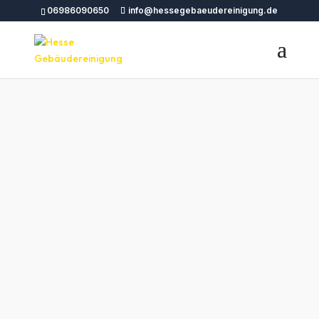
06986090650
info@hessegebaeudereinigung.de
Professionelle
Gebäudereinigung
Mülheim an der Ruhr |
Hesse
Gebäudereinigung
Sie suchen eine zuverlässige
Gebäudereinigung Mülheim an der Ruhr?
Hesse Gebäudereinigung
bietet umfassende