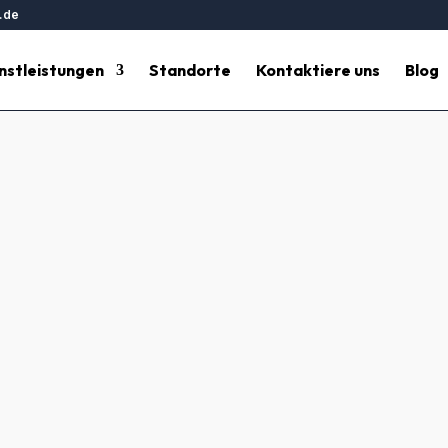
.de
nstleistungen
Standorte
Kontaktiere uns
Blog
inigung Trier – Hesse Gebäude
spflege für Bauprojekte Trier. Verlassen Sie sich auf unsere Exp