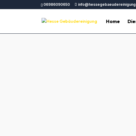
06986090650
info@hessegebaeudereinigung
Home
Die
Bauendre
Bauendreinigung Trier – Perfekte Abschlus