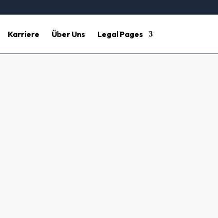
Karriere
Über Uns
Legal Pages
reinigung
ertise für ee reibungslose Fertigstellung.